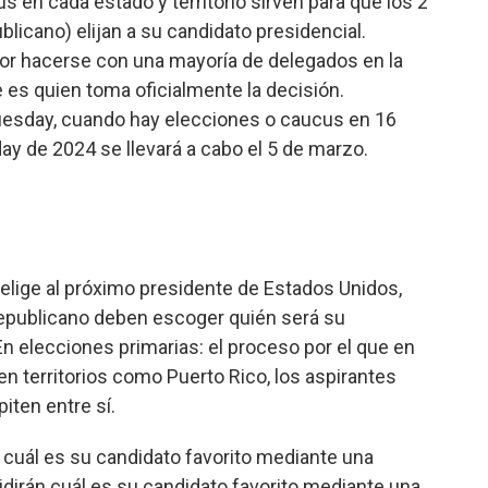
s en cada estado y territorio sirven para que los 2
licano) elijan a su candidato presidencial.
por hacerse con una mayoría de delegados en la
 es quien toma oficialmente la decisión.
Tuesday, cuando hay elecciones o caucus en 16
day de 2024 se llevará a cabo el 5 de marzo.
elige al próximo presidente de Estados Unidos,
Republicano deben escoger quién será su
n elecciones primarias: el proceso por el que en
en territorios como Puerto Rico, los aspirantes
iten entre sí.
r cuál es su candidato favorito mediante una
idirán cuál es su candidato favorito mediante una