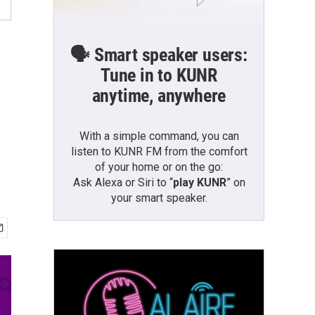
🗣️ Smart speaker users:
Tune in to KUNR
anytime, anywhere
With a simple command, you can
listen to KUNR FM from the comfort
of your home or on the go:
Ask Alexa or Siri to “
play KUNR
” on
your smart speaker.