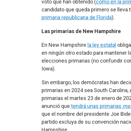
voto que han obtenido (
como en la pri
candidato que queda primero se lleva
primaria republicana de Florida
).
Las primarias de New Hampshire
En New Hampshire
la ley estatal
obliga
en ningún otro estado para mantener la 
elecciones primarias (no confundir con
Iowa).
Sin embargo, los demócratas han decid
primarias en 2024 sea South Carolina, a
primarias el martes 23 de enero de 20
anunció que
tendrá unas primarias
mea
que el nombre del presidente Joe Biden
partido excluya de su convención naci
Hampshire.