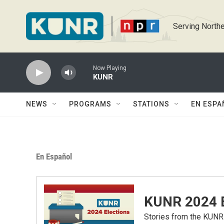
Skip to main content
Serving Northe
Now Playing
KUNR
NEWS
PROGRAMS
STATIONS
EN ESPA
En Español
KUNR 2024 E
Stories from the KUNR 