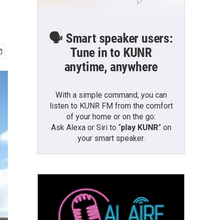
🗣️ Smart speaker users:
Tune in to KUNR
anytime, anywhere
With a simple command, you can
listen to KUNR FM from the comfort
of your home or on the go:
Ask Alexa or Siri to “
play KUNR
” on
your smart speaker.