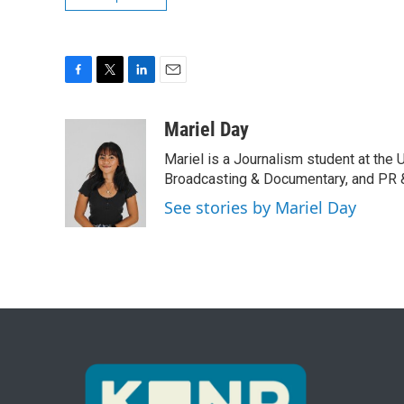
F
T
L
E
a
w
i
m
c
i
n
a
Mariel Day
e
t
k
i
Mariel is a Journalism student at the
b
t
e
l
o
e
d
Broadcasting & Documentary, and PR &
o
r
I
See stories by Mariel Day
k
n