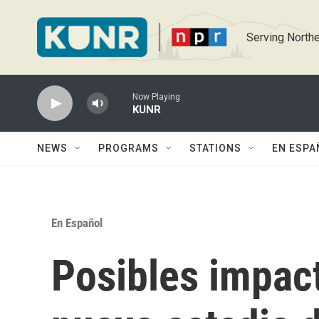
Skip to main content
Serving Northe
Now Playing
KUNR
NEWS
PROGRAMS
STATIONS
EN ESPA
En Español
Posibles impac