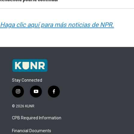
Haga clic aquí para más noticias de NPR.
Stay Connected
i
y
f
n
o
a
s
u
c
© 2026 KUNR
t
t
e
a
u
b
CPB Required Information
g
b
o
r
e
o
a
k
Financial Documents