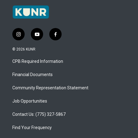
i
y
f
n
o
a
s
u
c
© 2026 KUNR
t
t
e
a
u
b
CPB Required Information
g
b
o
r
e
o
a
k
Financial Documents
m
Community Representation Statement
Job Opportunities
Contact Us: (775) 327-5867
Find Your Frequency