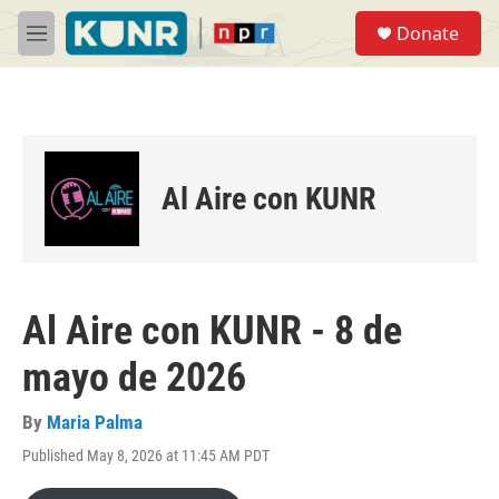
Skip to main content
S
Donate
e
M
a
e
r
n
c
u
h
u
e
Al Aire con KUNR
r
y
Al Aire con KUNR - 8 de
mayo de 2026
By
Maria Palma
Published May 8, 2026 at 11:45 AM PDT