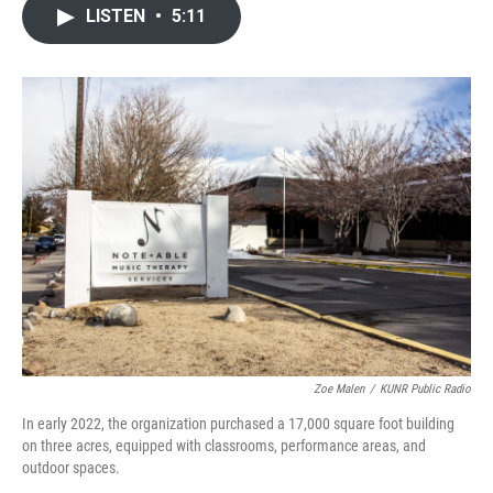
LISTEN
•
5:11
Zoe Malen
/
KUNR Public Radio
In early 2022, the organization purchased a 17,000 square foot building
on three acres, equipped with classrooms, performance areas, and
outdoor spaces.