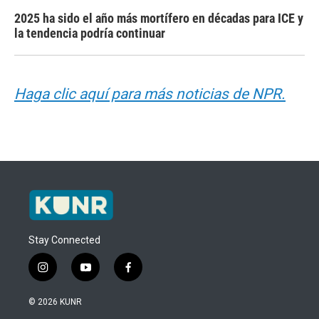
2025 ha sido el año más mortífero en décadas para ICE y
la tendencia podría continuar
Haga clic aquí para más noticias de NPR.
Stay Connected
i
y
f
n
o
a
s
u
c
© 2026 KUNR
t
t
e