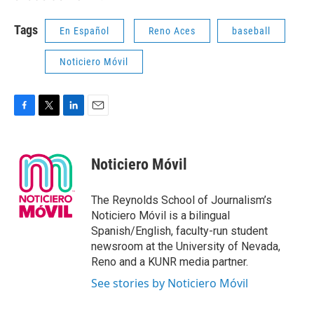
Tags
En Español
Reno Aces
baseball
Noticiero Móvil
F
T
L
E
a
w
i
m
c
i
n
a
e
t
k
i
Noticiero Móvil
b
t
e
l
o
e
d
o
r
I
The Reynolds School of Journalism’s
k
n
Noticiero Móvil is a bilingual
Spanish/English, faculty-run student
newsroom at the University of Nevada,
Reno and a KUNR media partner.
See stories by Noticiero Móvil