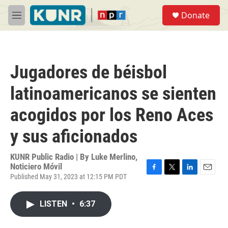
Skip to main content
S
Donate
e
M
a
e
r
n
c
u
h
Jugadores de béisbol
u
e
latinoamericanos se sienten
r
y
acogidos por los Reno Aces
y sus aficionados
KUNR Public Radio | By
Luke Merlino,
Noticiero Móvil
Published May 31, 2023 at 12:15 PM PDT
F
T
L
E
a
w
i
m
c
i
n
a
LISTEN
•
6:37
e
t
k
i
b
t
e
l
o
e
d