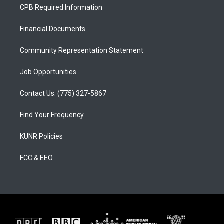
a
u
b
CPB Required Information
g
b
o
r
e
o
a
k
Financial Documents
m
Community Representation Statement
Job Opportunities
Contact Us: (775) 327-5867
Find Your Frequency
KUNR Policies
FCC & EEO