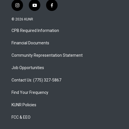
i
y
f
n
o
a
s
u
c
© 2026 KUNR
t
t
e
a
u
b
CPB Required Information
g
b
o
r
e
o
a
k
Financial Documents
m
Community Representation Statement
Job Opportunities
Contact Us: (775) 327-5867
Find Your Frequency
KUNR Policies
FCC & EEO