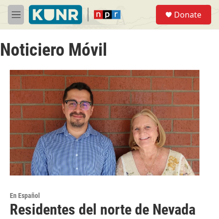
Skip to main content
S
Donate
e
M
a
e
r
n
c
Noticiero Móvil
u
h
u
e
r
y
En Español
Residentes del norte de Nevada