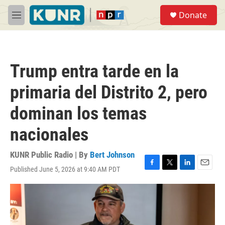
Skip to main content
S
Donate
e
M
a
e
r
n
c
u
h
Trump entra tarde en la
u
e
primaria del Distrito 2, pero
r
y
dominan los temas
nacionales
KUNR Public Radio | By
Bert Johnson
Published June 5, 2026 at 9:40 AM PDT
F
T
L
E
a
w
i
m
c
i
n
a
e
t
k
i
b
t
e
l
o
e
d