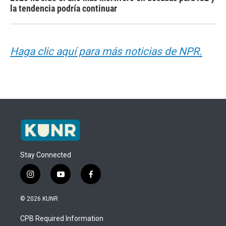
la tendencia podría continuar
Haga clic aquí para más noticias de NPR.
Stay Connected
i
y
f
n
o
a
s
u
c
© 2026 KUNR
t
t
e
a
u
b
CPB Required Information
g
b
o