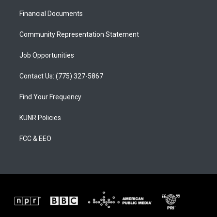
r
e
o
a
k
Financial Documents
m
Community Representation Statement
Job Opportunities
Contact Us: (775) 327-5867
Find Your Frequency
KUNR Policies
FCC & EEO