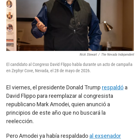
o
r
I
k
n
Nick Stewart
/
The Nevada Independent
El candidato al Congreso David Flippo habla durante un acto de campaña
en Zephyr Cove, Nevada, el 28 de mayo de 2026.
El viernes, el presidente Donald Trump
respaldó
a
David Flippo para reemplazar al congresista
republicano Mark Amodei, quien anunció a
principios de este año que no buscará la
reelección.
Pero Amodei ya había respaldado
al exsenador