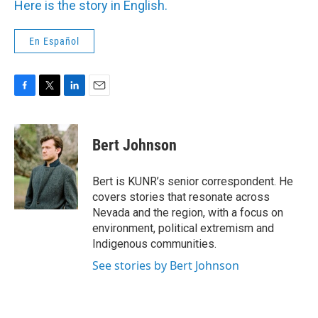
Here is the story in English.
En Español
F
T
L
E
a
w
i
m
c
i
n
a
e
t
k
i
Bert Johnson
b
t
e
l
o
e
d
o
r
I
Bert is KUNR’s senior correspondent. He
k
n
covers stories that resonate across
Nevada and the region, with a focus on
environment, political extremism and
Indigenous communities.
See stories by Bert Johnson