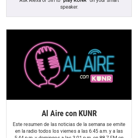
Ask Alexa or Siri to “
play KUNR
” on your smart
speaker.
Al Aire con KUNR
Este resumen de las noticias de la semana se emite
en la radio todos los viernes a las 6:45 a.m. y a las
5:44 p.m. y domingos a las 3:01 p.m. en 88.7 FM en