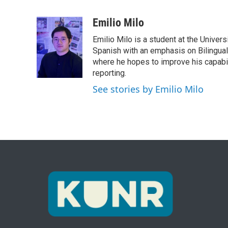
F
T
L
E
a
w
i
m
c
i
n
a
Emilio Milo
e
t
k
i
Emilio Milo is a student at the Univer
b
t
e
l
o
e
d
Spanish with an emphasis on Bilingual
o
r
I
where he hopes to improve his capabili
k
n
reporting.
See stories by Emilio Milo