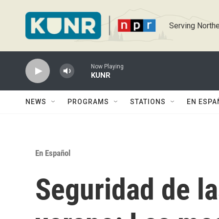
Skip to main content
Serving Northe
Now Playing
KUNR
NEWS
PROGRAMS
STATIONS
EN ESPA
En Español
Seguridad de l