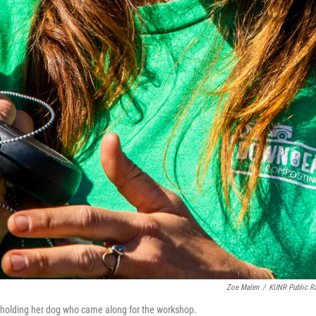
Zoe Malen
/
KUNR Public R
holding her dog who came along for the workshop.