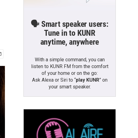
🗣️ Smart speaker users:
Tune in to KUNR
anytime, anywhere
With a simple command, you can
listen to KUNR FM from the comfort
of your home or on the go:
Ask Alexa or Siri to “
play KUNR
” on
your smart speaker.