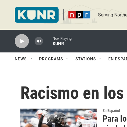
Skip to main content
Serving Northe
Now Playing
KUNR
NEWS
PROGRAMS
STATIONS
EN ESPA
Racismo en los
En Español
Para lo