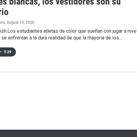
es blancas, los vestidores son su
rio
ano
, August 19, 2020
ish.Los estudiantes atletas de color que sueñan con jugar a nive
o se enfrentan a la dura realidad de que la mayoría de los…
•
5:29