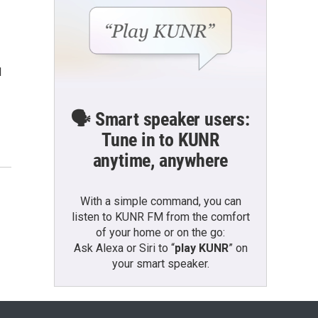
l
🗣️ Smart speaker users:
Tune in to KUNR
anytime, anywhere
With a simple command, you can
listen to KUNR FM from the comfort
of your home or on the go:
Ask Alexa or Siri to “
play KUNR
” on
your smart speaker.