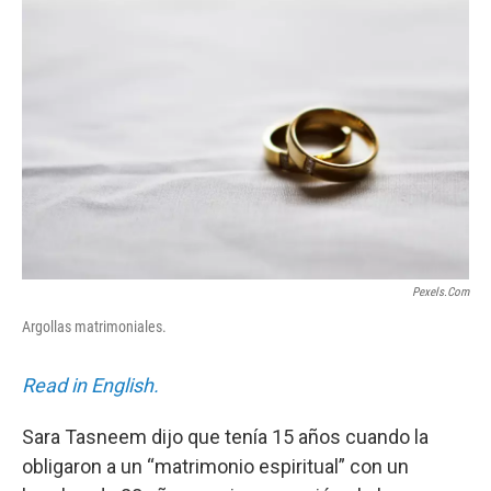
b
t
e
l
o
e
d
o
r
I
k
n
Pexels.com
Argollas matrimoniales.
Read in English.
Sara Tasneem dijo que tenía 15 años cuando la
obligaron a un “matrimonio espiritual” con un