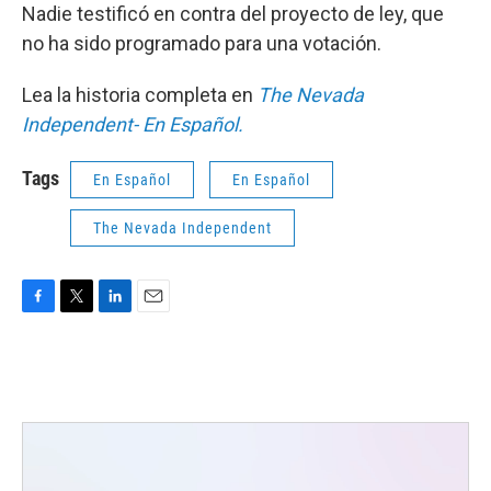
Nadie testificó en contra del proyecto de ley, que
no ha sido programado para una votación.
Lea la historia completa en
The Nevada
Independent- En Español.
Tags
En Español
En Español
The Nevada Independent
F
T
L
E
a
w
i
m
c
i
n
a
e
t
k
i
b
t
e
l
o
e
d
o
r
I
k
n