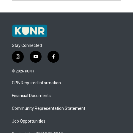
Stay Connected
i
y
f
n
o
a
s
u
c
© 2026 KUNR
t
t
e
a
u
b
CPB Required Information
g
b
o
r
e
o
a
k
Financial Documents
m
Community Representation Statement
Job Opportunities