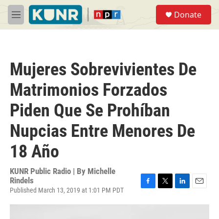
Skip to main content
S
Donate
e
M
a
e
r
n
c
u
h
Mujeres Sobrevivientes De
u
e
Matrimonios Forzados
r
y
Piden Que Se Prohíban
Nupcias Entre Menores De
18 Año
KUNR Public Radio | By
Michelle
Rindels
Published March 13, 2019 at 1:01 PM PDT
F
T
L
E
a
w
i
m
c
i
n
a
e
t
k
i