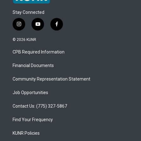
Stay Connected
i
y
f
n
o
a
s
u
c
© 2026 KUNR
t
t
e
a
u
b
CPB Required Information
g
b
o
r
e
o
a
k
Financial Documents
m
Community Representation Statement
Job Opportunities
Contact Us: (775) 327-5867
Find Your Frequency
KUNR Policies