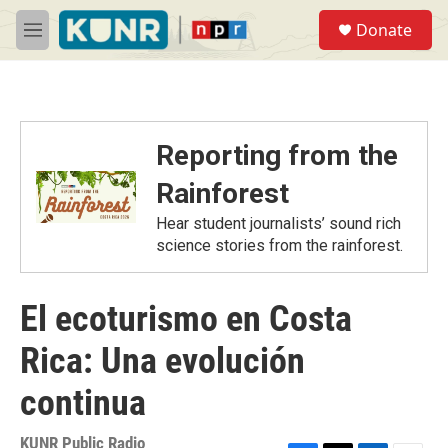
Skip to main content
S
Donate
e
M
a
e
r
n
c
u
h
u
Reporting from the
e
r
Rainforest
y
Hear student journalists’ sound rich
science stories from the rainforest.
El ecoturismo en Costa
Rica: Una evolución
continua
KUNR Public Radio