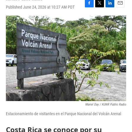
Published June 24, 2026 at 10:27 AM PDT
F
T
L
E
a
w
i
m
c
i
n
a
e
t
k
i
b
t
e
l
o
e
d
o
r
I
k
n
Mariel Day / KUNR Public Radio
Estacionamiento de visitantes en el Parque Nacional del Volcán Arenal
Costa Rica se conoce por su