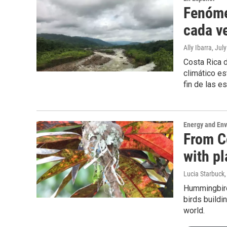
Fenóme
cada v
Ally Ibarra
, Jul
Costa Rica 
climático es
fin de las e
Energy and En
From C
with pl
Lucia Starbuck
Hummingbird
birds buildi
world.