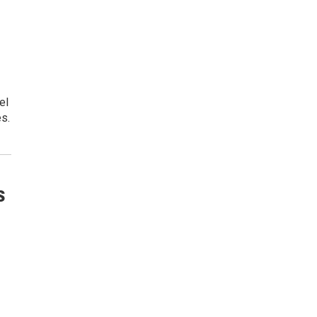
el
es.
s