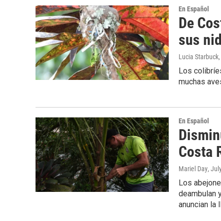
En Español
De Cos
sus ni
Lucia Starbuck
Los colibríe
muchas aves
En Español
Dismin
Costa 
Mariel Day
, Jul
Los abejone
deambulan y
anuncian la 