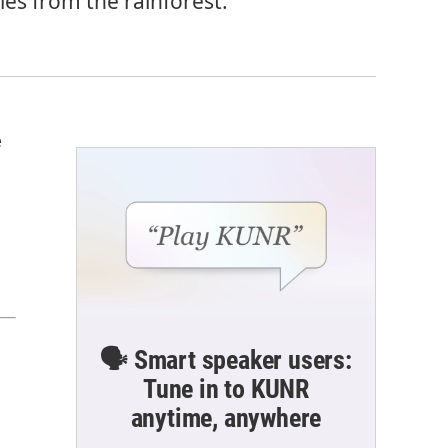
ies from the rainforest.
e
🗣️ Smart speaker users:
Tune in to KUNR
anytime, anywhere