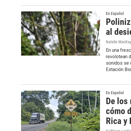
En Español
Polini
al desi
Natalie MacKa
En una fres
revolotean d
sonidos se d
Estación Bio
En Español
De los 
cómo d
Rica y