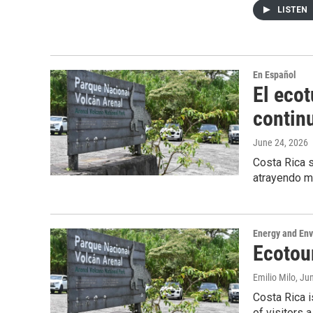
LISTEN
En Español
El eco
contin
June 24, 2026
Costa Rica 
atrayendo mi
Energy and En
Ecotou
Emilio Milo
, Ju
Costa Rica i
of visitors a