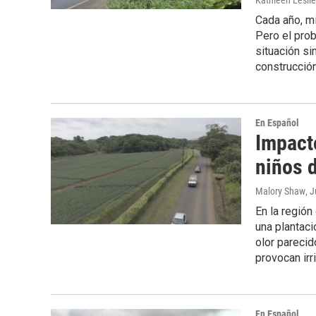
Kathleen Leslie
Cada año, m
Pero el pro
situación si
construcció
En Español
Impacto
niños d
Malory Shaw
, 
En la región
una plantaci
olor parecido
provocan irri
En Español