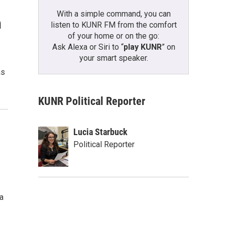
With a simple command, you can
n
listen to KUNR FM from the comfort
of your home or on the go:
Ask Alexa or Siri to “
play KUNR
” on
your smart speaker.
as
KUNR Political Reporter
Lucia Starbuck
Political Reporter
a