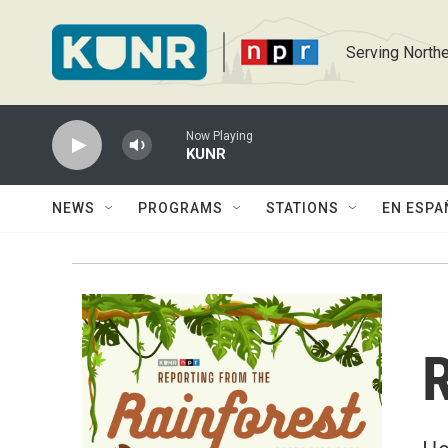
Skip to main content
Serving Northe
Now Playing
KUNR
NEWS
PROGRAMS
STATIONS
EN ESPA
R