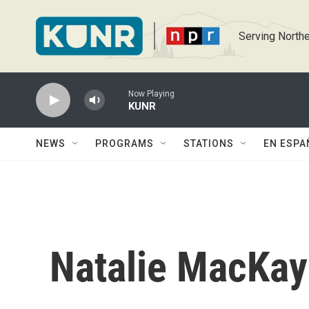
Skip to main content
Serving Northe
Now Playing
KUNR
NEWS
PROGRAMS
STATIONS
EN ESPA
Natalie MacKay