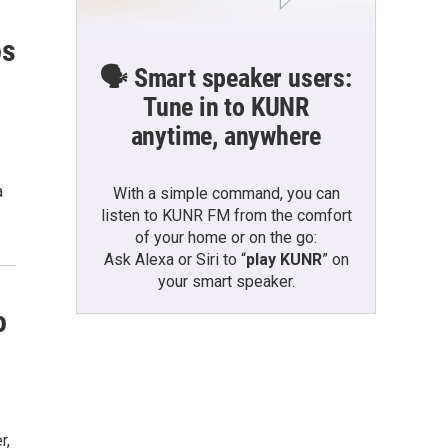
os
🗣️ Smart speaker users:
Tune in to KUNR
anytime, anywhere
a
With a simple command, you can
listen to KUNR FM from the comfort
of your home or on the go:
Ask Alexa or Siri to “
play KUNR
” on
your smart speaker.
o
r,