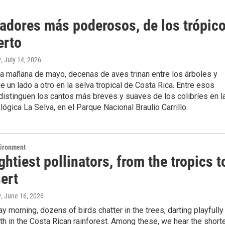
zadores más poderosos, de los trópic
erto
y
, July 14, 2026
ca mañana de mayo, decenas de aves trinan entre los árboles y
e un lado a otro en la selva tropical de Costa Rica. Entre esos
istinguen los cantos más breves y suaves de los colibríes en l
lógica La Selva, en el Parque Nacional Braulio Carrillo.
vironment
htiest pollinators, from the tropics t
ert
y
, June 16, 2026
y morning, dozens of birds chatter in the trees, darting playfully
th in the Costa Rican rainforest. Among these, we hear the shorte