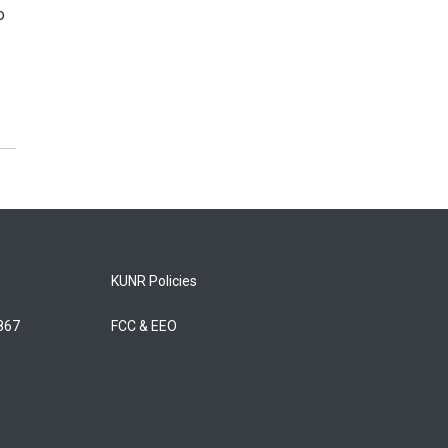
o
KUNR Policies
5867
FCC & EEO