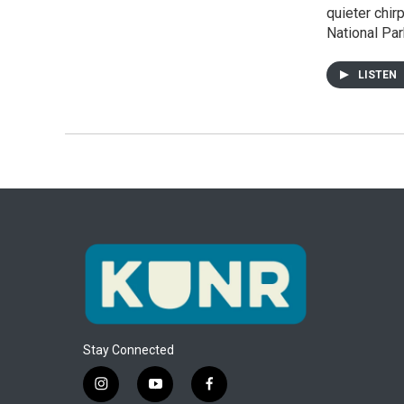
quieter chir
National Par
LISTEN
Stay Connected
i
y
f