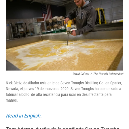
a
w
i
m
c
i
n
a
e
t
k
i
b
t
e
l
o
e
d
o
r
I
k
n
David Calvert
/
The Nevada Independent
Nick Bietz, destilador asistente de Seven Troughs Distilling Co. en Sparks,
Nevada, el jueves 19 de marzo de 2020. Seven Troughs ha comenzado a
fabricar alcohol de alta resistencia para usar en desinfectante para
manos.
Read in English.