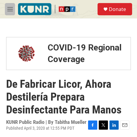
Skip to main content
S
Donate
e
M
a
e
r
n
c
u
h
u
COVID-19 Regional
e
r
Coverage
y
De Fabricar Licor, Ahora
Destilería Prepara
Desinfectante Para Manos
KUNR Public Radio | By
Tabitha Mueller
Published April 3, 2020 at 12:55 PM PDT
F
T
L
E