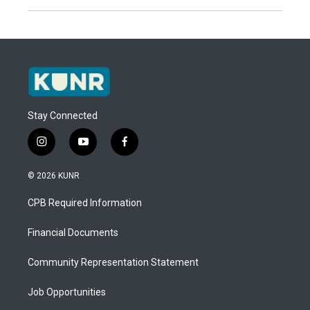
Stay Connected
i
y
f
n
o
a
s
u
c
© 2026 KUNR
t
t
e
a
u
b
CPB Required Information
g
b
o
r
e
o
a
k
Financial Documents
m
Community Representation Statement
Job Opportunities