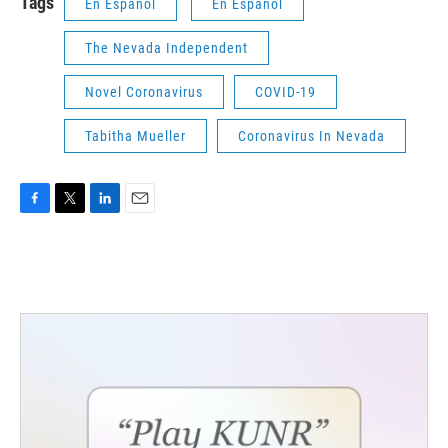
Tags
En Español
En Español
The Nevada Independent
Novel Coronavirus
COVID-19
Tabitha Mueller
Coronavirus In Nevada
F
T
L
E
a
w
i
m
c
i
n
a
e
t
k
i
b
t
e
l
o
e
d
o
r
I
k
n