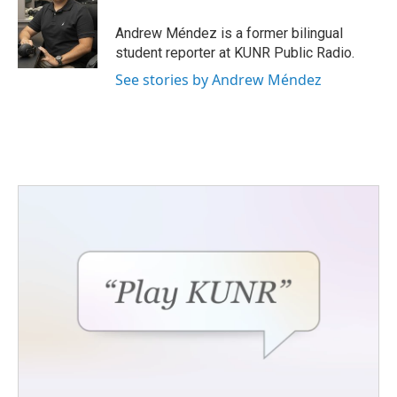
o
e
d
o
r
I
Andrew Méndez is a former bilingual
k
n
student reporter at KUNR Public Radio.
See stories by Andrew Méndez