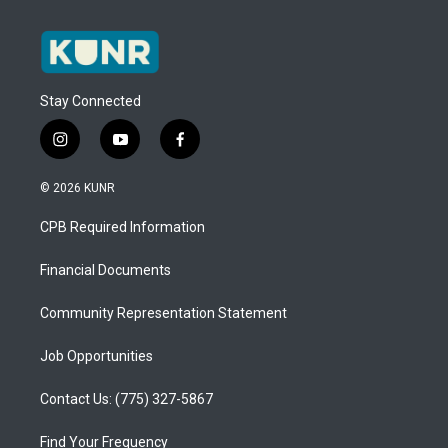
Stay Connected
i
y
f
n
o
a
s
u
c
© 2026 KUNR
t
t
e
a
u
b
CPB Required Information
g
b
o
r
e
o
a
k
Financial Documents
m
Community Representation Statement
Job Opportunities
Contact Us: (775) 327-5867
Find Your Frequency