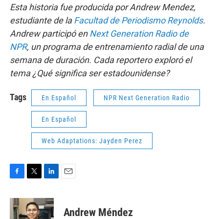
Esta historia fue producida por Andrew Mendez,
estudiante de la
Facultad de Periodismo Reynolds
.
Andrew participó en
Next Generation Radio de
NPR
, un programa de entrenamiento radial de una
semana de duración. Cada reportero exploró el
tema ¿Qué significa ser estadounidense?
Tags
En Español
NPR Next Generation Radio
En Español
Web Adaptations: Jayden Perez
F
T
L
E
a
w
i
m
c
i
n
a
e
t
k
i
Andrew Méndez
b
t
e
l