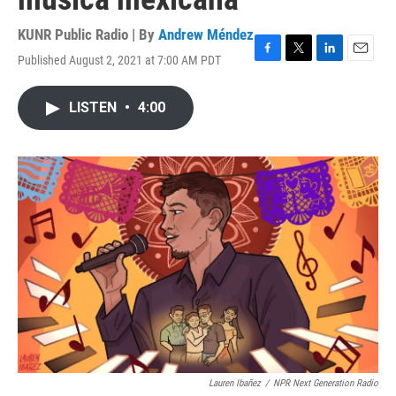
KUNR Public Radio | By
Andrew Méndez
Published August 2, 2021 at 7:00 AM PDT
F
T
L
E
a
w
i
m
c
i
n
a
LISTEN
•
4:00
e
t
k
i
b
t
e
l
o
e
d
o
r
I
k
n
Lauren Ibañez
/
NPR Next Generation Radio