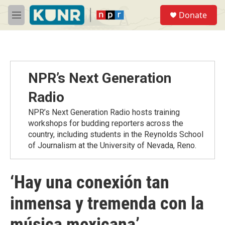
Skip to main content
S
Donate
e
M
a
e
r
n
c
u
h
u
NPR’s Next Generation
e
r
Radio
y
NPR’s Next Generation Radio hosts training
workshops for budding reporters across the
country, including students in the Reynolds School
of Journalism at the University of Nevada, Reno.
‘Hay una conexión tan
inmensa y tremenda con la
música mexicana’