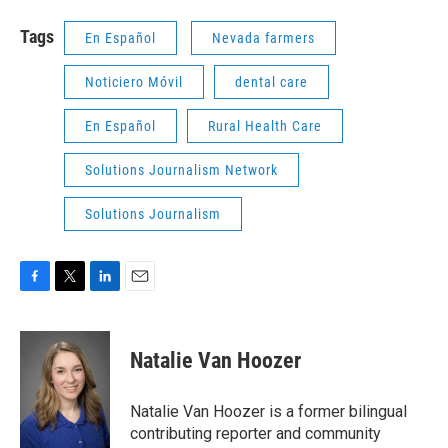
Tags
En Español
Nevada farmers
Noticiero Móvil
dental care
En Español
Rural Health Care
Solutions Journalism Network
Solutions Journalism
F
T
L
E
a
w
i
m
c
i
n
a
e
t
k
i
Natalie Van Hoozer
b
t
e
l
o
e
d
o
r
I
Natalie Van Hoozer is a former bilingual
k
n
contributing reporter and community