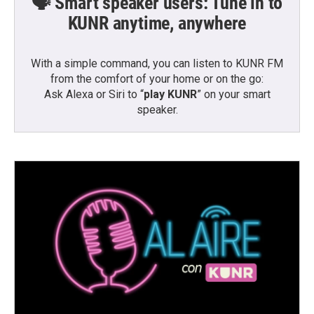
🗣️ Smart speaker users: Tune in to
KUNR anytime, anywhere
With a simple command, you can listen to KUNR FM
from the comfort of your home or on the go:
Ask Alexa or Siri to “
play KUNR
” on your smart
speaker.