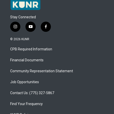
Stay Connected
i
y
f
n
o
a
s
u
c
© 2026 KUNR
t
t
e
a
u
b
CPB Required Information
g
b
o
r
e
o
a
k
Financial Documents
m
Community Representation Statement
Job Opportunities
Contact Us: (775) 327-5867
Find Your Frequency