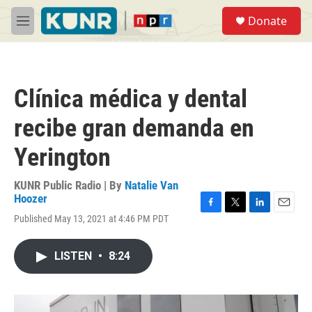
Skip to main content
S
Donate
e
M
a
e
r
n
c
u
h
Clínica médica y dental
u
e
recibe gran demanda en
r
y
Yerington
KUNR Public Radio | By
Natalie Van
Hoozer
F
T
L
E
Published May 13, 2021 at 4:46 PM PDT
a
w
i
m
c
i
n
a
e
t
k
i
LISTEN
•
8:24
b
t
e
l
o
e
d
o
r
I
k
n