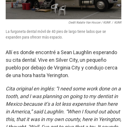
Credit Natalie Van Hoozer / KUNR
/
KUNR
La furgoneta dental móvil de 40 pies de largo tiene lados que se
expanden para ofrecer más espacio.
Allí es donde encontré a Sean Laughlin esperando
su cita dental. Vive en Silver City, un pequeño
pueblo por debajo de Virginia City y condujo cerca
de una hora hasta Yerington.
Cita original en inglés: “I need some work done on a
tooth, and I was planning on going to my dentist in
Mexico because it’s a lot less expensive than here
in America,” said Laughlin. “When I found out about
this, that it was in my own county, here in Yerington,
I thought, ‘Well, I’ve got to give that a try. It sounds