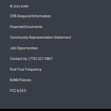
n
o
a
s
u
c
© 2026 KUNR
t
t
e
a
u
b
CPB Required Information
g
b
o
r
e
o
a
k
Financial Documents
m
Community Representation Statement
Job Opportunities
Contact Us: (775) 327-5867
Find Your Frequency
KUNR Policies
FCC & EEO