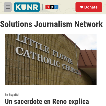
Skip to main content
S
Donate
e
M
a
e
r
n
c
Solutions Journalism Network
u
h
u
e
r
y
En Español
Un sacerdote en Reno explica