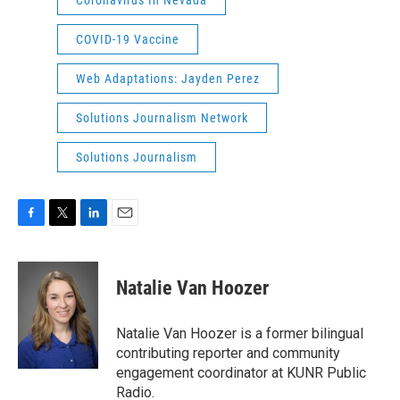
Coronavirus In Nevada
COVID-19 Vaccine
Web Adaptations: Jayden Perez
Solutions Journalism Network
Solutions Journalism
F
T
L
E
a
w
i
m
c
i
n
a
e
t
k
i
Natalie Van Hoozer
b
t
e
l
o
e
d
o
r
I
Natalie Van Hoozer is a former bilingual
k
n
contributing reporter and community
engagement coordinator at KUNR Public
Radio.