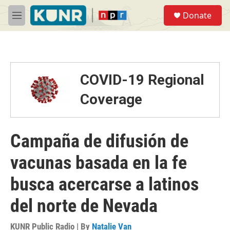
Skip to main content
S
Donate
e
M
a
e
r
n
c
u
h
u
COVID-19 Regional
e
r
Coverage
y
Campaña de difusión de
vacunas basada en la fe
busca acercarse a latinos
del norte de Nevada
KUNR Public Radio | By
Natalie Van