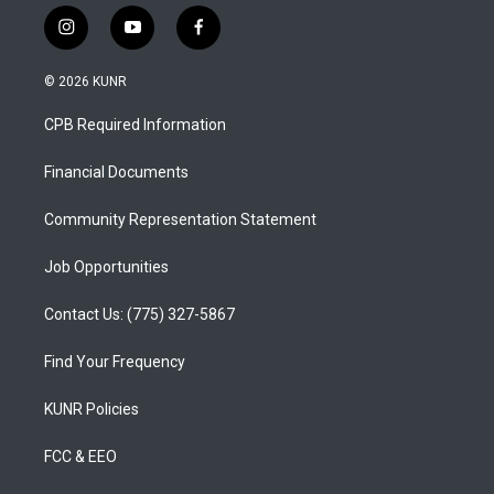
i
y
f
n
o
a
s
u
c
© 2026 KUNR
t
t
e
a
u
b
CPB Required Information
g
b
o
r
e
o
a
k
Financial Documents
m
Community Representation Statement
Job Opportunities
Contact Us: (775) 327-5867
Find Your Frequency
KUNR Policies
FCC & EEO