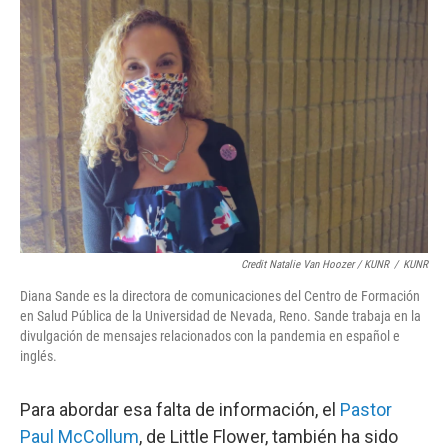
Credit Natalie Van Hoozer / KUNR
/
KUNR
Diana Sande es la directora de comunicaciones del Centro de Formación
en Salud Pública de la Universidad de Nevada, Reno. Sande trabaja en la
divulgación de mensajes relacionados con la pandemia en español e
inglés.
Para abordar esa falta de información, el
Pastor
Paul McCollum
, de Little Flower, también ha sido