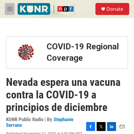
Skip to main content
S
Donate
e
M
a
e
r
n
c
u
h
u
COVID-19 Regional
e
r
Coverage
y
Nevada espera una vacuna
contra la COVID-19 a
principios de diciembre
KUNR Public Radio | By
Stephanie
Serrano
F
T
L
E
Published November 12, 2020 at 5:00 PM PST