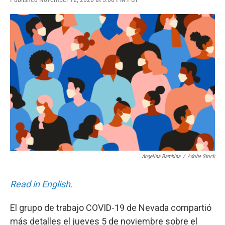
a
w
i
m
c
i
n
a
e
t
k
i
b
t
e
l
o
e
d
o
r
I
k
n
Angelina Bambina
/
Adobe Stock
Read in English.
El grupo de trabajo COVID-19 de Nevada compartió
más detalles el jueves 5 de noviembre sobre el