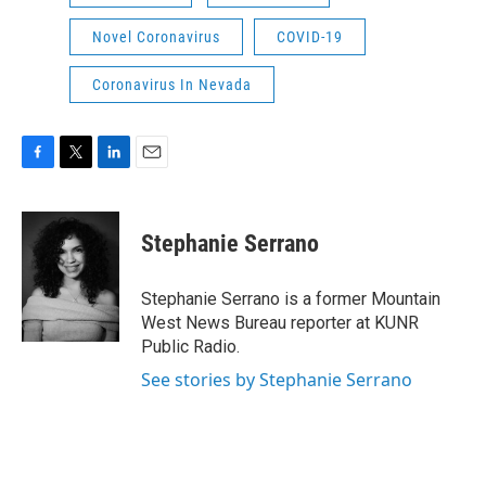
Novel Coronavirus
COVID-19
Coronavirus In Nevada
F
T
L
E
a
w
i
m
c
i
n
a
e
t
k
i
Stephanie Serrano
b
t
e
l
o
e
d
o
r
I
Stephanie Serrano is a former Mountain
k
n
West News Bureau reporter at KUNR
Public Radio.
See stories by Stephanie Serrano