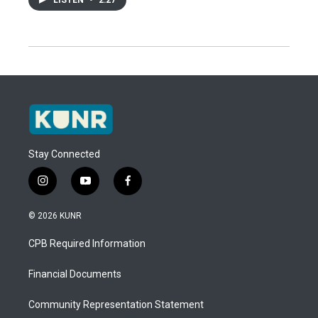
Stay Connected
i
y
f
n
o
a
s
u
c
© 2026 KUNR
t
t
e
a
u
b
CPB Required Information
g
b
o
r
e
o
a
k
Financial Documents
m
Community Representation Statement