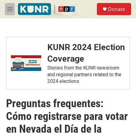
Skip to main content
S
Donate
e
M
a
e
r
n
c
u
h
u
KUNR 2024 Election
e
r
Coverage
y
Stories from the KUNR newsroom
and regional partners related to the
2024 elections
Preguntas frequentes:
Cómo registrarse para votar
en Nevada el Día de la