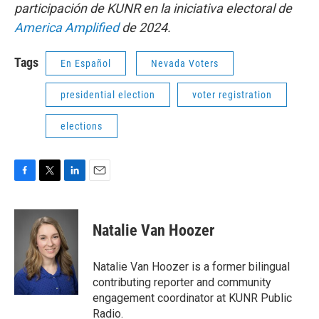
participación de KUNR en la iniciativa electoral de
America Amplified
de 2024.
Tags
En Español
Nevada Voters
presidential election
voter registration
elections
F
T
L
E
a
w
i
m
c
i
n
a
e
t
k
i
Natalie Van Hoozer
b
t
e
l
o
e
d
o
r
I
Natalie Van Hoozer is a former bilingual
k
n
contributing reporter and community
engagement coordinator at KUNR Public
Radio.