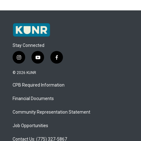
Stay Connected
i
y
f
n
o
a
s
u
c
© 2026 KUNR
t
t
e
a
u
b
CPB Required Information
g
b
o
r
e
o
a
k
Financial Documents
m
Community Representation Statement
Job Opportunities
Contact Us: (775) 327-5867