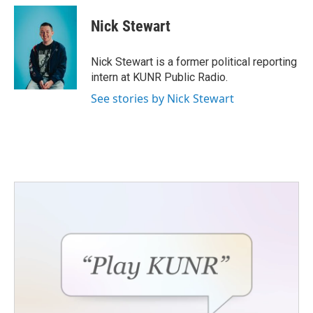
c
i
n
a
e
t
k
i
Nick Stewart
b
t
e
l
o
e
d
o
r
I
Nick Stewart is a former political reporting
k
n
intern at KUNR Public Radio.
See stories by Nick Stewart