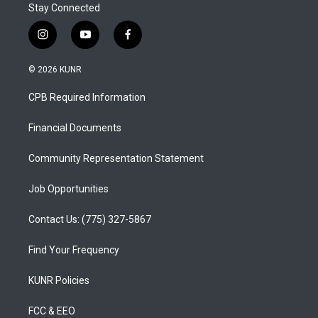
Stay Connected
i
y
f
n
o
a
s
u
c
© 2026 KUNR
t
t
e
a
u
b
CPB Required Information
g
b
o
r
e
o
a
k
Financial Documents
m
Community Representation Statement
Job Opportunities
Contact Us: (775) 327-5867
Find Your Frequency
KUNR Policies
FCC & EEO