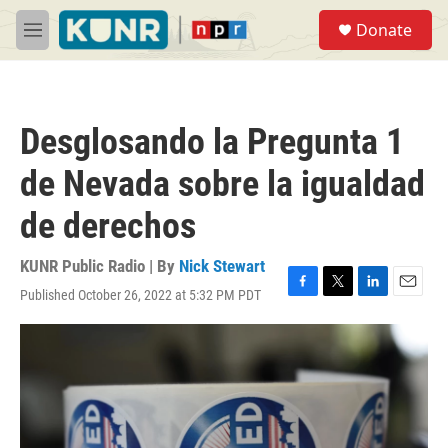
Skip to main content
S
Donate
e
M
a
e
r
n
c
u
h
Desglosando la Pregunta 1
u
e
de Nevada sobre la igualdad
r
y
de derechos
KUNR Public Radio | By
Nick Stewart
Published October 26, 2022 at 5:32 PM PDT
F
T
L
E
a
w
i
m
c
i
n
a
e
t
k
i
b
t
e
l
o
e
d
o
r
I
k
n