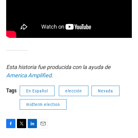
Esta historia fue producida con la ayuda de
America Amplified
.
Tags
En Español
elección
Nevada
midterm election
F
T
L
E
a
w
i
m