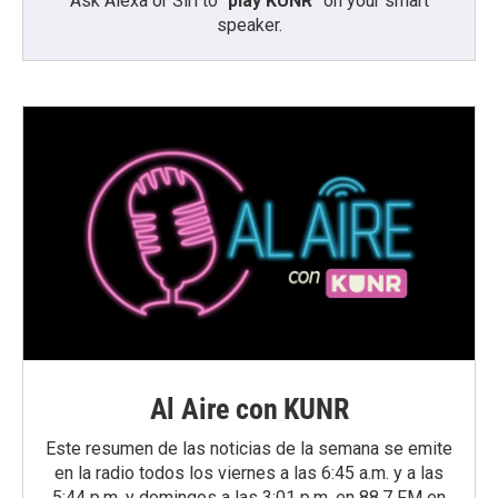
Ask Alexa or Siri to “
play KUNR
” on your smart
speaker.
Al Aire con KUNR
Este resumen de las noticias de la semana se emite
en la radio todos los viernes a las 6:45 a.m. y a las
5:44 p.m. y domingos a las 3:01 p.m. en 88.7 FM en