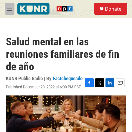
Skip to main content
S
Donate
e
M
a
e
r
n
c
u
h
Salud mental en las
u
e
reuniones familiares de fin
r
y
de año
KUNR Public Radio | By
Factchequeado
Published December 23, 2022 at 6:00 PM PST
F
T
L
E
a
w
i
m
c
i
n
a
e
t
k
i
b
t
e
l
o
e
d
o
r
I
k
n