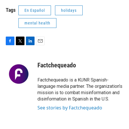
Tags
En Español
holidays
mental health
F
T
L
E
a
w
i
m
c
i
n
a
e
t
k
i
Factchequeado
b
t
e
l
o
e
d
o
r
I
Factchequeado is a KUNR Spanish-
k
n
language media partner. The organization’s
mission is to combat misinformation and
disinformation in Spanish in the U.S.
See stories by Factchequeado