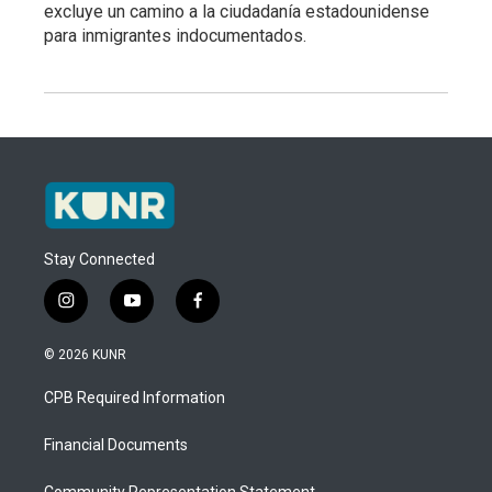
excluye un camino a la ciudadanía estadounidense
para inmigrantes indocumentados.
Stay Connected
i
y
f
n
o
a
s
u
c
© 2026 KUNR
t
t
e
a
u
b
CPB Required Information
g
b
o
r
e
o
a
k
Financial Documents
m
Community Representation Statement