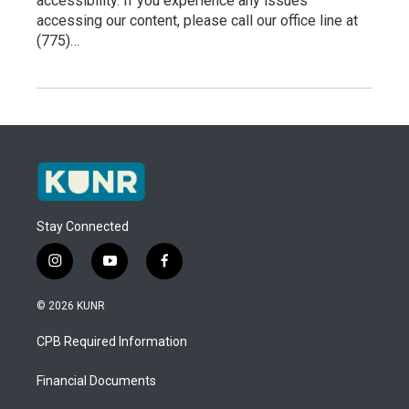
accessibility. If you experience any issues
accessing our content, please call our office line at
(775)…
Stay Connected
i
y
f
n
o
a
s
u
c
© 2026 KUNR
t
t
e
a
u
b
CPB Required Information
g
b
o
r
e
o
a
k
Financial Documents
m