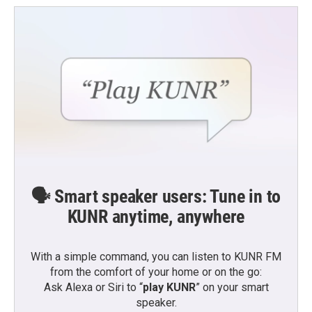
o
e
d
o
r
I
k
n
🗣️ Smart speaker users: Tune in to
KUNR anytime, anywhere
With a simple command, you can listen to KUNR FM
from the comfort of your home or on the go:
Ask Alexa or Siri to “
play KUNR
” on your smart
speaker.