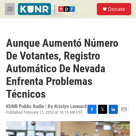
Skip to main content
S
Donate
e
M
a
e
r
n
c
u
h
Aunque Aumentó Número
u
e
De Votantes, Registro
r
y
Automático De Nevada
Enfrenta Problemas
Técnicos
KUNR Public Radio | By
Kristyn Leonard
Published February 21, 2020 at 10:19 AM PST
F
T
L
E
a
w
i
m
c
i
n
a
e
t
k
i