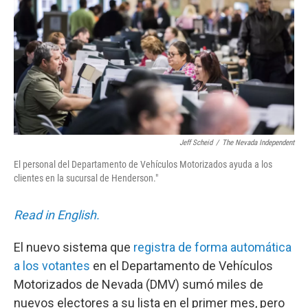
b
t
e
l
o
e
d
o
r
I
k
n
Jeff Scheid
/
The Nevada Independent
El personal del Departamento de Vehículos Motorizados ayuda a los
clientes en la sucursal de Henderson."
Read in English.
El nuevo sistema que
registra de forma automática
a los votantes
en el Departamento de Vehículos
Motorizados de Nevada (DMV) sumó miles de
nuevos electores a su lista en el primer mes, pero