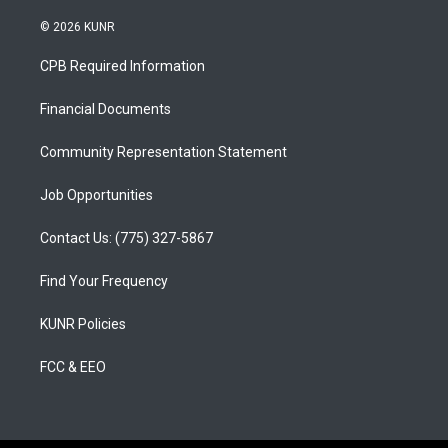
n
o
a
s
u
c
© 2026 KUNR
t
t
e
a
u
b
CPB Required Information
g
b
o
r
e
o
a
k
Financial Documents
m
Community Representation Statement
Job Opportunities
Contact Us: (775) 327-5867
Find Your Frequency
KUNR Policies
FCC & EEO