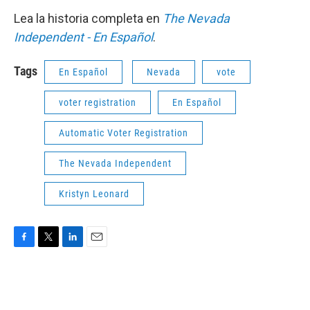
Lea la historia completa en
The Nevada
Independent - En Español
.
Tags
En Español
Nevada
vote
voter registration
En Español
Automatic Voter Registration
The Nevada Independent
Kristyn Leonard
F
T
L
E
a
w
i
m
c
i
n
a
e
t
k
i
b
t
e
l