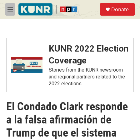
Skip to main content
S
Donate
e
M
a
e
r
n
c
u
h
u
KUNR 2022 Election
e
r
Coverage
y
Stories from the KUNR newsroom
and regional partners related to the
2022 elections
El Condado Clark responde
a la falsa afirmación de
Trump de que el sistema