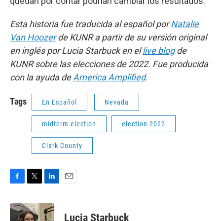
quedan por contar podrían cambiar los resultados.
Esta historia fue traducida al español por
Natalie
Van Hoozer
de KUNR a partir de su versión original
en inglés por Lucia Starbuck en el
live blog
de
KUNR sobre las elecciones de 2022. Fue producida
con la ayuda de
America Amplified
.
Tags
En Español
Nevada
midterm election
election 2022
Clark County
F
T
L
E
a
w
i
m
c
i
n
a
e
t
k
i
Lucia Starbuck