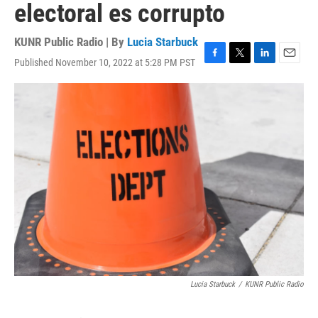
electoral es corrupto
KUNR Public Radio | By
Lucia Starbuck
Published November 10, 2022 at 5:28 PM PST
F
T
L
E
a
w
i
m
c
i
n
a
e
t
k
i
b
t
e
l
o
e
d
o
r
I
k
n
Lucia Starbuck
/
KUNR Public Radio