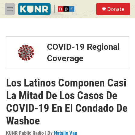
Skip to main content
S
Donate
e
M
a
e
r
n
c
u
h
u
COVID-19 Regional
e
r
Coverage
y
Los Latinos Componen Casi
La Mitad De Los Casos De
COVID-19 En El Condado De
Washoe
KUNR Public Radio | By
Natalie Van