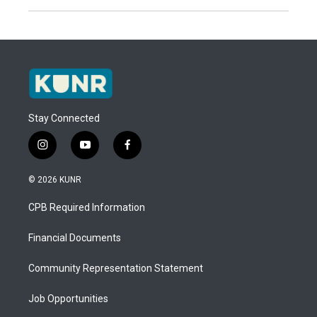
Stay Connected
i
y
f
n
o
a
s
u
c
© 2026 KUNR
t
t
e
a
u
b
CPB Required Information
g
b
o
r
e
o
a
k
Financial Documents
m
Community Representation Statement
Job Opportunities