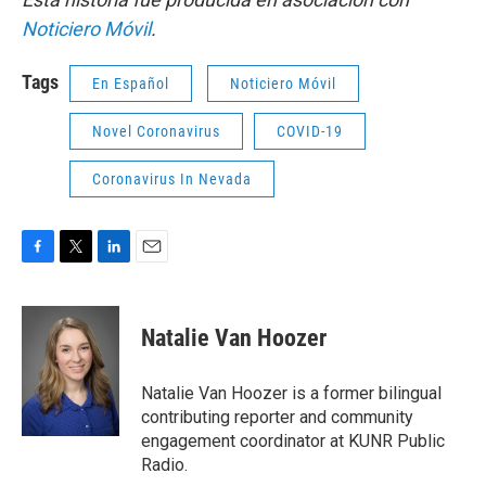
Noticiero Móvil
.
Tags
En Español
Noticiero Móvil
Novel Coronavirus
COVID-19
Coronavirus In Nevada
F
T
L
E
a
w
i
m
c
i
n
a
e
t
k
i
Natalie Van Hoozer
b
t
e
l
o
e
d
o
r
I
Natalie Van Hoozer is a former bilingual
k
n
contributing reporter and community
engagement coordinator at KUNR Public
Radio.