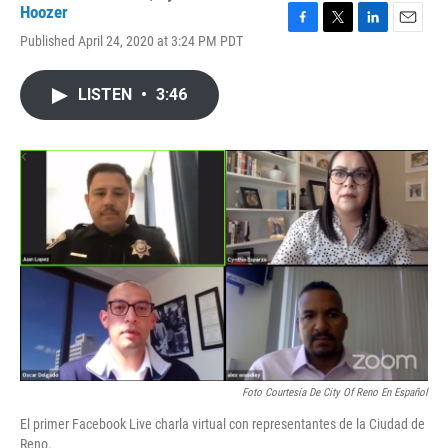
Hoozer
F
T
L
E
Published April 24, 2020 at 3:24 PM PDT
a
w
i
m
c
i
n
a
e
t
k
i
LISTEN
•
3:46
b
t
e
l
o
e
d
o
r
I
k
n
Foto Courtesía De City Of Reno En Español
El primer Facebook Live charla virtual con representantes de la Ciudad de
Reno.